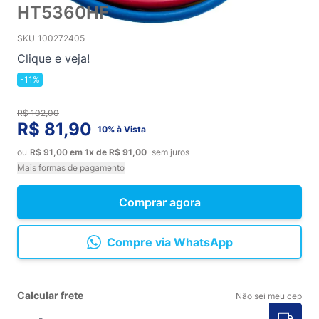
HT5360HF
SKU
100272405
Clique e veja!
-11%
R$ 102,00
R$ 81,90
10% à Vista
ou
R$ 91,00
em
1x
de
R$ 91,00
sem juros
Mais formas de pagamento
Comprar agora
Compre via WhatsApp
Calcular frete
Não sei meu cep