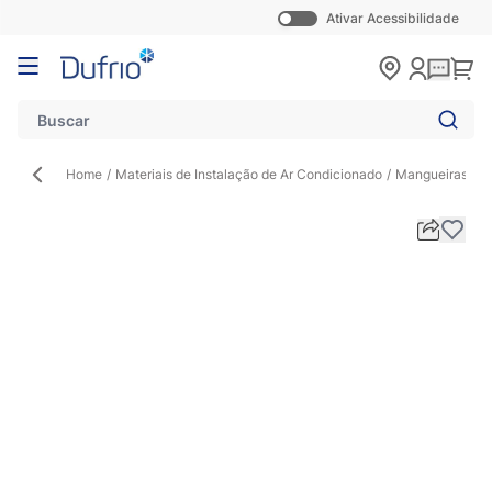
Ativar Acessibilidade
Pular para o conteúdo
Carr
Home
/
Materiais de Instalação de Ar Condicionado
/
Mangueiras
/
J