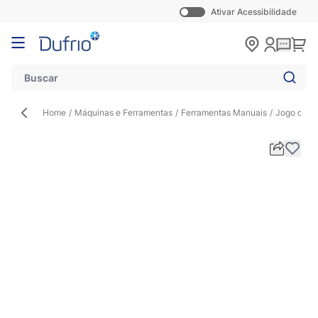
Ativar Acessibilidade
Pular para o conteúdo
Carr
Home
/
Máquinas e Ferramentas
/
Ferramentas Manuais
/
Jogo de C