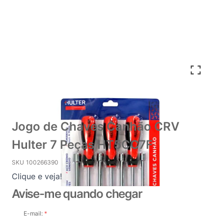
Jogo de Chaves Canhão CRV
Hulter 7 Peças HT5CC7F
SKU
100266390
Clique e veja!
Avise-me quando chegar
E-mail: