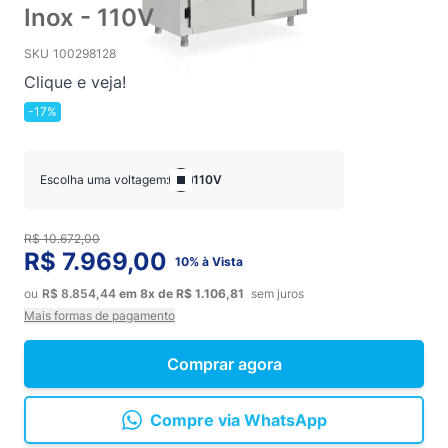
Inox - 110V
SKU
100298128
Clique e veja!
-17%
Escolha uma voltagem:
110V
R$ 10.672,00
R$ 7.969,00
10% à Vista
ou
R$ 8.854,44
em
8x
de
R$ 1.106,81
sem juros
Mais formas de pagamento
Comprar agora
Compre via WhatsApp