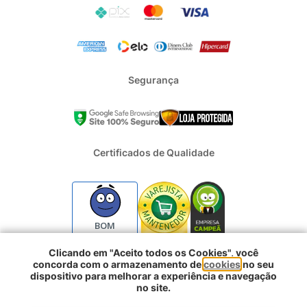
Segurança
Certificados de Qualidade
BOM
Clicando em "Aceito todos os Cookies", você
concorda com o armazenamento de
cookies
no seu
2024 - Todos os direitos reservados | REFRIGERACAO DUFRIO
dispositivo para melhorar a experiência e navegação
COMERCIO E IMPORTACAO S.A. | CNPJ : 01.754.239/0001-10 |
no site.
Logradouro: Rua Voluntarios da Pátria 3303 e 3333 - Sao Geraldo |
Comprar agora
Porto Alegre RS - CEP: 90230-011