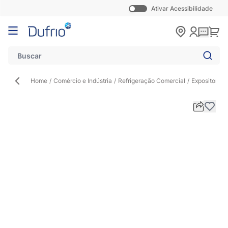
Ativar Acessibilidade
Pular para o conteúdo
Carr
Home
/
Comércio e Indústria
/
Refrigeração Comercial
/
Expositor de