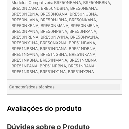
Modelos Compatíveis: BRE50NBANA, BRE50NBBNA,
BRE50NDANA, BRE50NDBNA, BRE50NEANA,
BRE50NEBNA, BRE50NGANA, BRE50NGBNA,
BRE50NJANA, BRE50NJBNA, BRE50NKANA,
BRE50NKBNA, BRE50NMANA, BRE50NMBNA,
BRE50NPANA, BRE50NPBNA, BRE50NRANA,
BRE50NRBNA, BRE50NW1NA, BRE50NW2NA,
BRE50NX1NA, BRE50NX2NA, BRE51NBANA,
BRE51NBBNA, BRE51NDANA, BRE51NDBNA,
BRE51NGANA, BRE51NGBNA, BRE51NKANA,
BRE51NKBNA, BRE51NMANA, BRE51NMBNA,
BRE51NPANA, BRE51NPBNA, BRE51NRANA,
BRE51NRBNA, BRE51NX1NA, BRE51NX2NA
Características técnicas
Avaliações do produto
Dúvidas sobre o Produto