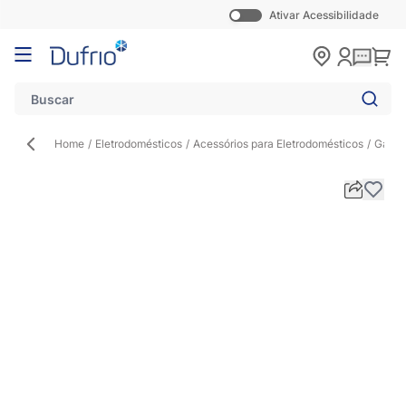
Ativar Acessibilidade
Pular para o conteúdo
Carr
Home
/
Eletrodomésticos
/
Acessórios para Eletrodomésticos
/
Gavet