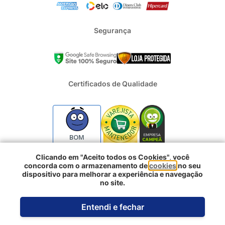
Segurança
Certificados de Qualidade
BOM
Clicando em "Aceito todos os Cookies", você
concorda com o armazenamento de
cookies
no seu
2024 - Todos os direitos reservados | REFRIGERACAO DUFRIO
dispositivo para melhorar a experiência e navegação
COMERCIO E IMPORTACAO S.A. | CNPJ : 01.754.239/0001-10 |
no site.
Logradouro: Rua Voluntarios da Pátria 3303 e 3333 - Sao Geraldo |
Porto Alegre RS - CEP: 90230-011
Entendi e fechar
Desenvolvido pela