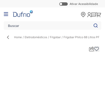
Ativar Acessibilidade
Pular para o conteúdo
Carr
Home
/
Eletrodomésticos
/
Frigobar
/
Frigobar Philco 68 Litros PFG8