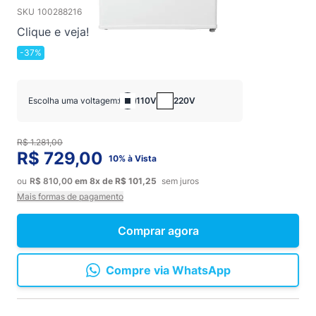
SKU
100288216
Clique e veja!
-37%
Escolha uma voltagem:
110V
220V
R$ 1.281,00
R$ 729,00
10% à Vista
ou
R$ 810,00
em
8x
de
R$ 101,25
sem juros
Mais formas de pagamento
Comprar agora
Compre via WhatsApp