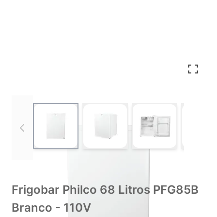
View larger image
View larger image
View larger imag
Vie
Frigobar Philco 68 Litros PFG85B
Branco - 110V