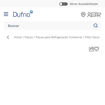
Ativar Acessibilidade
Pular para o conteúdo
Carr
Home
/
Peças
/
Peças para Refrigeração Comercial
/
Filtro Secado