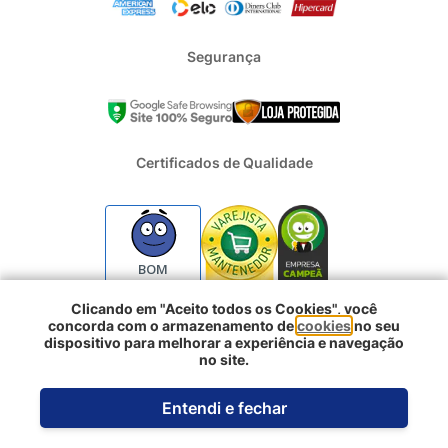
Segurança
Certificados de Qualidade
BOM
Clicando em "Aceito todos os Cookies", você
concorda com o armazenamento de
cookies
no seu
2024 - Todos os direitos reservados | REFRIGERACAO DUFRIO
dispositivo para melhorar a experiência e navegação
COMERCIO E IMPORTACAO S.A. | CNPJ : 01.754.239/0001-10 |
no site.
Logradouro: Rua Voluntarios da Pátria 3303 e 3333 - Sao Geraldo |
Porto Alegre RS - CEP: 90230-011
Entendi e fechar
Desenvolvido pela