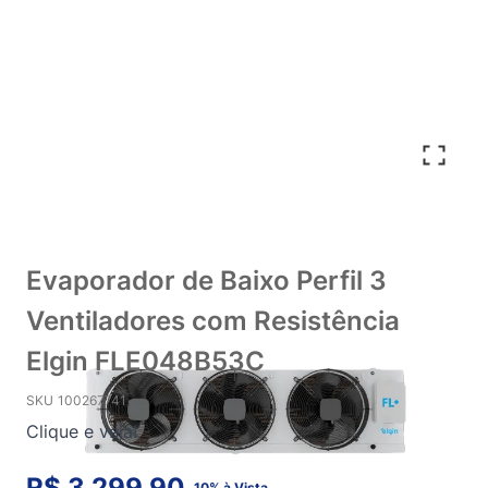
Evaporador de Baixo Perfil 3
Ventiladores com Resistência
Elgin FLE048B53C
SKU
100267741
Clique e veja!
R$ 3.299,90
10% à Vista