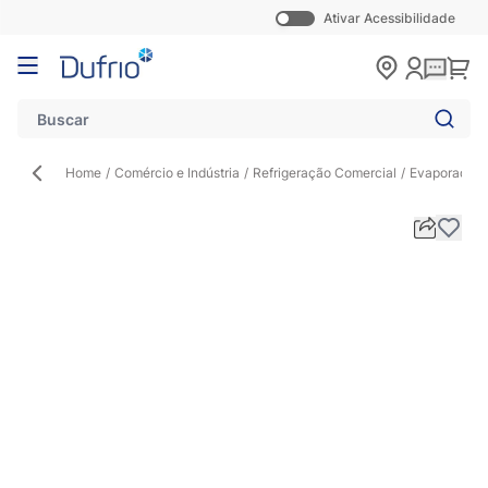
Ativar Acessibilidade
Pular para o conteúdo
Carr
Home
/
Comércio e Indústria
/
Refrigeração Comercial
/
Evaporador
/