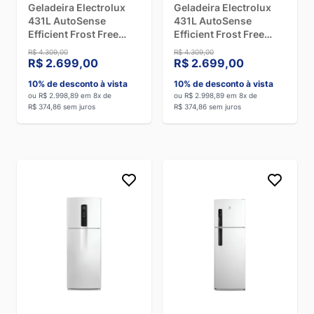
Geladeira Electrolux
Geladeira Electrolux
431L AutoSense
431L AutoSense
Para escolher o modelo de geladeira certo, fique atento aos
Efficient Frost Free
Efficient Frost Free
seguintes critérios:
TF70 Branco - 220V
TF70 Branco - 110V
R$ 4.309,00
R$ 4.309,00
Tamanho e capacidade
R$ 2.699,00
R$ 2.699,00
Defina o tamanho e a capacidade de acordo com suas
10% de desconto à vista
10% de desconto à vista
necessidades diárias. Para famílias maiores, opte por
ou R$ 2.998,89 em 8x de
ou R$ 2.998,89 em 8x de
modelos com capacidade acima de 500 litros.
R$ 374,86 sem juros
R$ 374,86 sem juros
Consumo de energia
Modelos Inverter e com selo Procel de eficiência energética
A são mais econômicos.
Funcionalidades
Considere funcionalidades extras, como dispenser de água
gelada, compartimento para garrafas e mais.
Média de preços
O preço varia conforme o tipo, tamanho e funcionalidades.
Confira as ofertas e promoções disponíveis!
Confira nossos modelos de geladeira em promoção e
aproveite as melhores ofertas do momento!