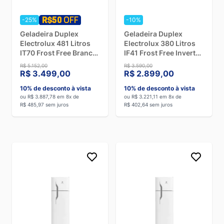
-25%
-10%
Geladeira Duplex
Geladeira Duplex
Electrolux 481 Litros
Electrolux 380 Litros
IT70 Frost Free Branco
IF41 Frost Free Inverter
- Bivolt
Branca - 127V
R$ 5.152,00
R$ 3.590,00
R$ 3.499,00
R$ 2.899,00
10% de desconto à vista
10% de desconto à vista
ou R$ 3.887,78 em 8x de
ou R$ 3.221,11 em 8x de
R$ 485,97 sem juros
R$ 402,64 sem juros