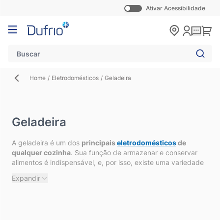
Ativar Acessibilidade
Pular para o conteúdo
Carr
Home
/
Eletrodomésticos
/
Geladeira
Geladeira
A geladeira é um dos
principais
eletrodomésticos
de
qualquer cozinha
. Sua função de armazenar e conservar
alimentos é indispensável, e, por isso, existe uma variedade
de modelos para atender às diferentes necessidades dos
Expandir
consumidores. Confira nossas dicas clicando no
“Expandir”
e
descubra a geladeira perfeita para você!