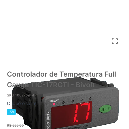
Controlador de Temperatura Full
Gauge TIC-17RGTI - Bivolt
SKU
100275944
Clique e veja!
-5%
R$ 229,00