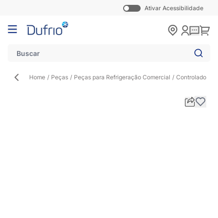
Ativar Acessibilidade
Pular para o conteúdo
Carr
Home
/
Peças
/
Peças para Refrigeração Comercial
/
Controlador de