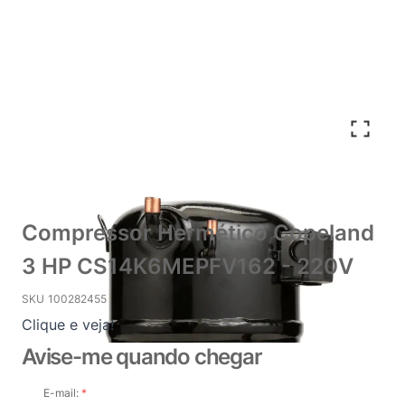
Compressor Hermético Copeland
3 HP CS14K6MEPFV162 - 220V
SKU
100282455
Clique e veja!
Avise-me quando chegar
E-mail: