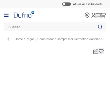
Ativar Acessibilidade
Pular para o conteúdo
Carr
Home
/
Peças
/
Compressor
/
Compressor Hermético Copeland 3 H