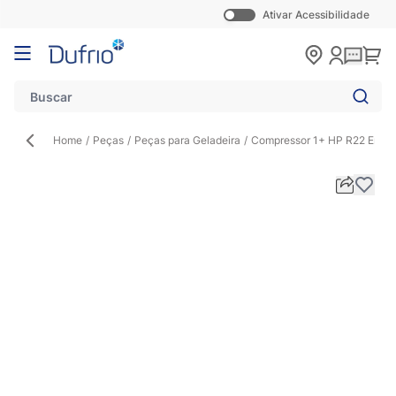
Ativar Acessibilidade
Pular para o conteúdo
Carr
Home
/
Peças
/
Peças para Geladeira
/
Compressor 1+ HP R22 Embr