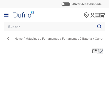
Ativar Acessibilidade
Pular para o conteúdo
Carr
Home
/
Máquinas e Ferramentas
/
Ferramentas à Bateria
/
Carregad