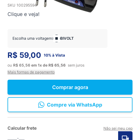
SKU
100295594
Clique e veja!
Escolha uma voltagem:
BIVOLT
R$ 59,00
10% à Vista
ou
R$ 65,56
em
1x
de
R$ 65,56
sem juros
Mais formas de pagamento
Comprar agora
Compre via WhatsApp
Calcular frete
Não sei meu cep