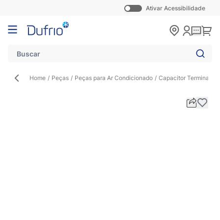
Ativar Acessibilidade
Pular para o conteúdo
Carr
Home
/
Peças
/
Peças para Ar Condicionado
/
Capacitor Terminal 2