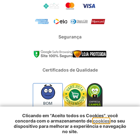
Segurança
Certificados de Qualidade
BOM
Clicando em "Aceito todos os Cookies", você
concorda com o armazenamento de
cookies
no seu
2024 - Todos os direitos reservados | REFRIGERACAO DUFRIO
dispositivo para melhorar a experiência e navegação
COMERCIO E IMPORTACAO S.A. | CNPJ : 01.754.239/0001-10 |
no site.
Logradouro: Rua Voluntarios da Pátria 3303 e 3333 - Sao Geraldo |
Comprar agora