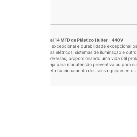
s
Capacitor Terminal 14 MFD de Plástico Hulter - 440V
or oferece um desempenho excepcional e durabilidade excepcional p
 funcionamento de motores elétricos, sistemas de iluminação e outros
ra condições ambientais adversas, proporcionando uma vida útil pr
ndustriais e comerciais. Seja para manutenção preventiva ou para sub
certa para garantir o correto funcionamento dos seus equipamentos e