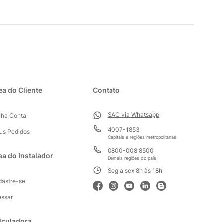
ea do Cliente
Contato
SAC via Whatsapp
nha Conta
4007-1853
us Pedidos
Capitais e regiões metropolitanas
0800-008 8500
ea do Instalador
Demais regiões do país
Seg a sex 8h às 18h
dastre-se
essar
lculadora