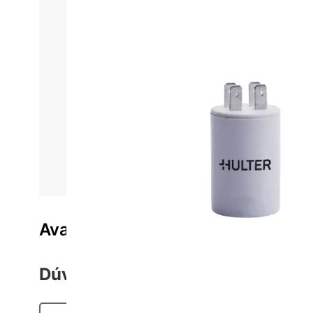
Informações do produto
Características técnica
Projetado com a mais alta qualidade, este capacit
microfarads, este componente é ideal para otimizar o
assegura resistência a impactos e proteção cont
estabilidade e segurança em diversas aplicações i
escolha 
Avaliações do produto
Dúvidas sobre o Produto