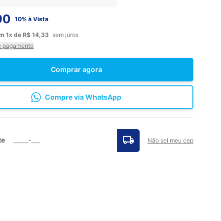
90
10% à Vista
em
1x
de
R$ 14,33
sem juros
e pagamento
Comprar agora
Compre via WhatsApp
te
Não sei meu cep