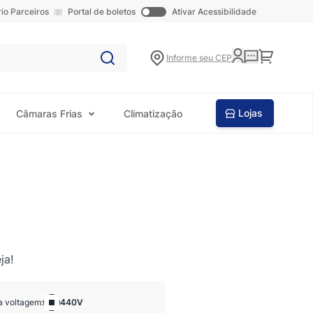
rio Parceiros
Portal de boletos
Ativar Acessibilidade
Carrinho
Informe seu CEP
Lojas
Câmaras Frias
Climatização
ja!
a voltagem:
440V