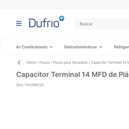
Pular para o conteúdo
Ar Condicionado
Eletrodomésticos
Refrige
Home
/
Peças
/
Peças para Secadora
/
Capacitor Terminal 14 
Capacitor Terminal 14 MFD de Plá
SKU
100264025