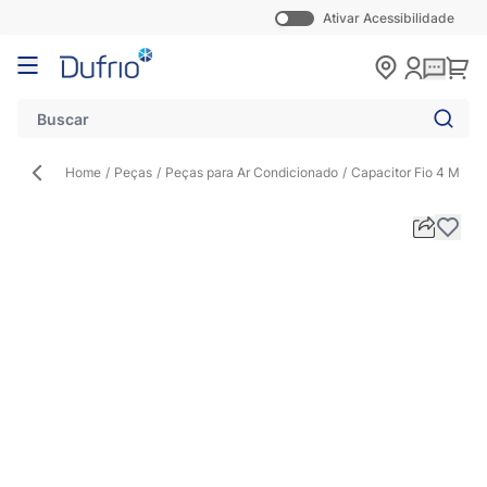
Ativar Acessibilidade
Pular para o conteúdo
Carr
Home
/
Peças
/
Peças para Ar Condicionado
/
Capacitor Fio 4 MFD d