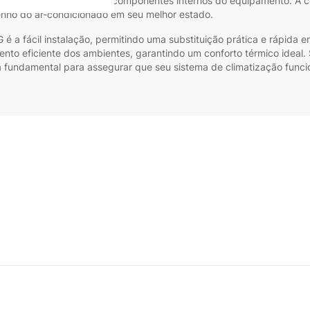
ionamento adequado dos componentes internos do equipamento. A co
ho do ar-condicionado em seu melhor estado.
G é a fácil instalação, permitindo uma substituição prática e rápida
mento eficiente dos ambientes, garantindo um conforto térmico ideal
 fundamental para assegurar que seu sistema de climatização func