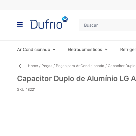
Pular para o conteúdo
Ar Condicionado
Eletrodomésticos
Refrige
Home
/
Peças
/
Peças para Ar Condicionado
/
Capacitor Duplo
Capacitor Duplo de Alumínio LG
SKU
18221