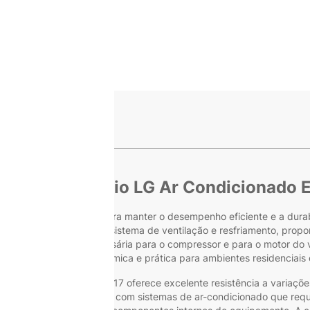
ge
s
uplo de Alumínio LG Ar Condicionado
ma solução essencial para manter o desempenho eficiente e a dura
retamente no controle do sistema de ventilação e resfriamento, prop
izando a potência necessária para o compressor e para o motor do ve
sendo uma escolha econômica e prática para ambientes residenciais 
itor Duplo LG EAE42718017 oferece excelente resistência a variaçõ
a. Este modelo é compatível com sistemas de ar-condicionado que re