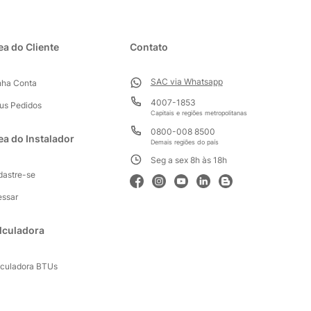
ea do Cliente
Contato
SAC via Whatsapp
nha Conta
4007-1853
us Pedidos
Capitais e regiões metropolitanas
0800-008 8500
ea do Instalador
Demais regiões do país
Seg a sex 8h às 18h
dastre-se
essar
lculadora
lculadora BTUs