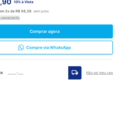
,90
10% à Vista
em
2x
de
R$ 58,28
sem juros
e pagamento
Comprar agora
Compre via WhatsApp
te
Não sei meu cep