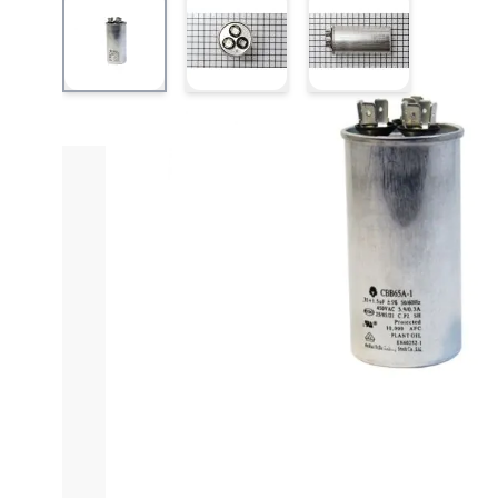
View larger image
View larger image
View larger ima
Informações do produto
Características técnica
Capacitor D
O Capacitor Duplo de Alumínio LG EAE42718017 é u
compacto e robusto, ele é projetado para atuar di
Este capacitor trabalha em duas capacidades, otim
aparelho e ajuda a reduzir o consumo de energia, 
Fabricado com alumínio de alta qualidade, o Capac
altas cargas elétricas de forma contínua e segur