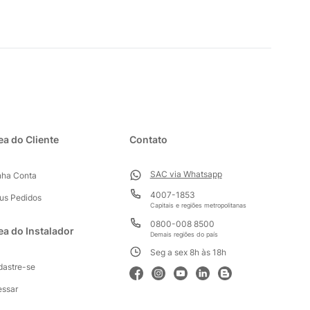
ea do Cliente
Contato
SAC via Whatsapp
nha Conta
4007-1853
us Pedidos
Capitais e regiões metropolitanas
0800-008 8500
ea do Instalador
Demais regiões do país
Seg a sex 8h às 18h
dastre-se
essar