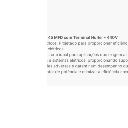
s
Capacitor de Metal 45 MFD com Terminal Hulter - 440V
seus equipamentos elétricos. Projetado para proporcionar eficiência
s de diversos sistemas elétricos.
ra e estável, este capacitor é ideal para aplicações que exigem a
iedade de dispositivos e sistemas elétricos, proporcionando suport
do para resistir às condições adversas e garantir um desempenho dur
eficácia em melhorar o fator de potência e otimizar a eficiência ene