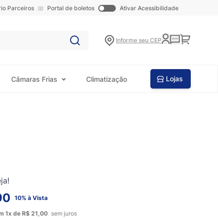
rio Parceiros
Portal de boletos
Ativar Acessibilidade
Carrinho
Informe seu CEP
Lojas
Câmaras Frias
Climatização
ja!
90
10% à Vista
em
1x
de
R$ 21,00
sem juros