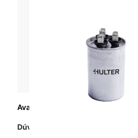
Informações do produto
Características técnica
Componente essencial para otimizar o desempenho de 
capacidade de 45 microfarads, atendendo às demanda
Com um terminal Hulter que garante uma conexão segu
operar em 440V torna-o adequado para uma grande var
Fabricado com materiais de alta qualidade e construí
ou residenciais, este componente se destaca pela sua 
Avaliações do produto
Dúvidas sobre o Produto