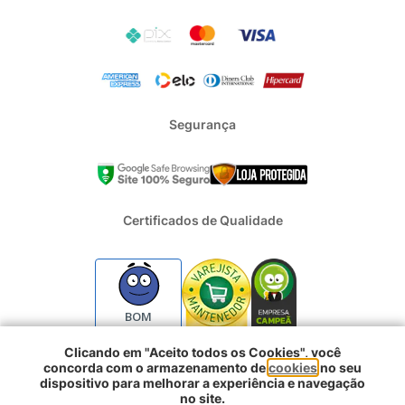
Segurança
Certificados de Qualidade
BOM
Clicando em "Aceito todos os Cookies", você
concorda com o armazenamento de
cookies
no seu
2024 - Todos os direitos reservados | REFRIGERACAO DUFRIO
dispositivo para melhorar a experiência e navegação
COMERCIO E IMPORTACAO S.A. | CNPJ : 01.754.239/0001-10 |
no site.