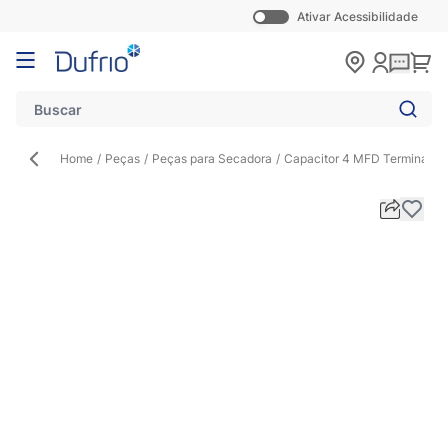
Ativar Acessibilidade
Pular para o conteúdo
Carr
Home
/
Peças
/
Peças para Secadora
/
Capacitor 4 MFD Terminal de