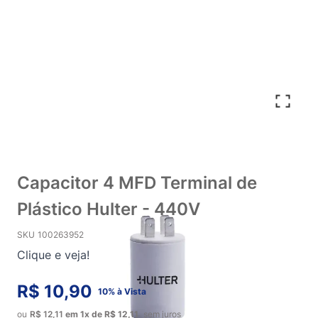
Capacitor 4 MFD Terminal de
Plástico Hulter - 440V
SKU
100263952
Clique e veja!
R$ 10,90
10% à Vista
ou
R$ 12,11
em
1x
de
R$ 12,11
sem juros