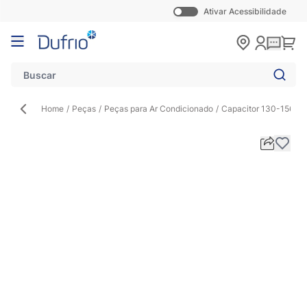
Ativar Acessibilidade
Pular para o conteúdo
Carr
Home
/
Peças
/
Peças para Ar Condicionado
/
Capacitor 130-156 Elet