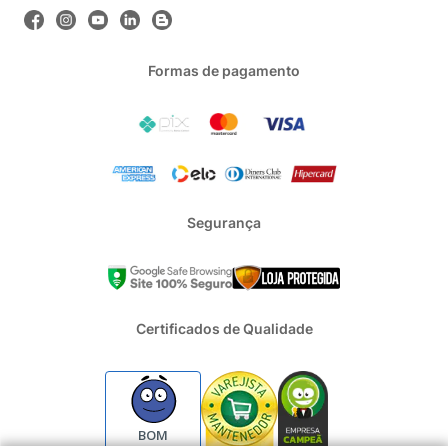
Para quem precisa de 
climatização em vários ambientes
mas sofre com a 
falta de espaço
, o ar condicionado multi 
split pode ser uma boa pedida. Ele permite que 
duas ou 
Formas de pagamento
mais evaporadoras
, as unidades internas do ar-
condicionado, sejam ligadas a apenas uma 
condensadora
, 
economizando espaço na parte externa do imóvel.
Ar Condicionado Split Piso Teto
A 
climatização
 pode ser um problema para 
Segurança
estabelecimentos de 
grande porte
 com 
pé-direito
 (distância 
entre o piso e o teto) alto. Para ambientes com essas 
características, há a opção do ar-condicionado split piso teto, 
que fica próximo ao 
chão
 e mantém a capacidade de 
refrigeração
 mesmo com um grande fluxo de pessoas.
Certificados de Qualidade
Ar Condicionado Splitão
Esse modelo de ar-condicionado é tão 
poderoso
 que tem 
sua 
potência definida por TR
, unidade de medida que 
BOM
equivale a 
12.000 BTUs
. O ar-condicionado splitão é 