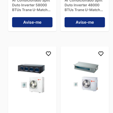
Ar Condicionado Split
Ar Condicionado Split
refrigerante frio passa pela 
evaporadora
 (interna), 
Duto Inverter 58000
Duto Inverter 48000
absorvendo o calor do ambiente e resfriando o ar que é então 
BTUs Trane U-Match
BTUs Trane U-Match
distribuído pelo ventilador.
Quente/Frio
Quente/Frio
4MXD6560G1000BA -
4MXD6548G1000AA -
Este ciclo se repete continuamente, mantendo a 
Avise-me
Avise-me
220V
220V
temperatura desejada
. Nos modelos com 
função
quente/frio
, uma válvula reversora inverte o fluxo do 
refrigerante, permitindo que o sistema funcione no sentido 
contrário para 
aquecer o ambiente
.
Quais tipos de ar condicionado 
existem?
O ar condicionado é um 
eletrodoméstico muito diverso
. 
Hoje, existem 
várias opções disponíveis
 no mercado, que 
diferem quanto a 
estrutura
, 
funcionamento
, 
forma de 
instalação
 e 
recursos
.
Ar Condicionado Split
Um dos 
modelos mais populares
 atualmente, o ar 