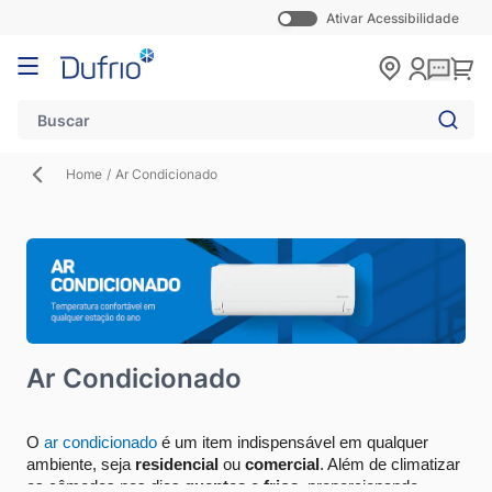
Ativar Acessibilidade
Pular para o conteúdo
Carr
Home
/
Ar Condicionado
Ar Condicionado
O 
ar condicionado
 é um item indispensável em qualquer 
ambiente, seja 
residencial
 ou 
comercial
. Além de climatizar 
os cômodos nos dias 
quentes
 e 
frios
, proporcionando 