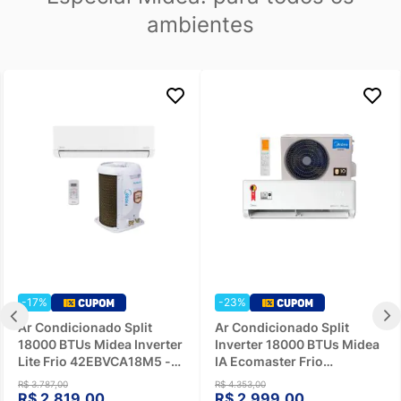
ambientes
-17%
-23%
Ar Condicionado Split
Ar Condicionado Split
18000 BTUs Midea Inverter
Inverter 18000 BTUs Midea
Lite Frio 42EBVCA18M5 -
IA Ecomaster Frio
220V
42EZVCA18M5 - 220V
R$ 3.787,00
R$ 4.353,00
R$ 2.819,00
R$ 2.999,00