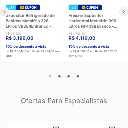
-25%
-24%
Freezer Expositor Horizontal Metalfrio 292
Cervejeira Metalfrio Beer
Litros NF30SB Branco -
Maxx 264 Litros VN25TP -
220V
220V
R$ 4.131,00
R$ 6.711,00
R$ 2.799,00
R$ 4.599,00
10% de desconto à vista
10% de desconto à vista
ou R$ 3.110,00 em 8x de R$ 388,75 sem
ou R$ 5.110,00 em 8x de R$ 638,75 sem
juros
juros
Ofertas Para Especialistas