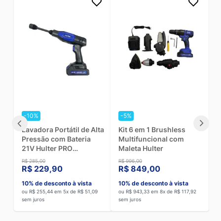
-5%
-12%
Aplicador de Silicone
Trena a Laser LDR 100
M
para 300g com 1 Bateria
Metros Hulter
Hulter Pro HT1APLICSILF
HT5LDR100MF
R$ 584,00
R$ 225,00
R
R$ 499,00
R$ 179,10
10% de desconto à vista
10% de desconto à vista
1
ou R$ 554,44 em 8x de R$ 69,31
ou R$ 199,00 em 3x de R$ 66,33
o
sem juros
sem juros
s