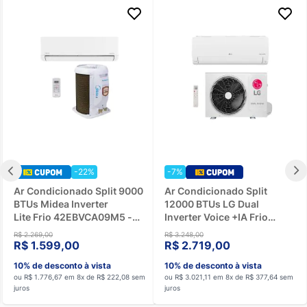
-22%
-7%
Ar Condicionado Split 9000
Ar Condicionado Split
BTUs Midea Inverter
12000 BTUs LG Dual
Lite Frio 42EBVCA09M5 -
Inverter Voice +IA Frio
220V
S3NQ12JA31L.EB2GAM1 -
R$ 2.269,00
R$ 3.248,00
220V
R$ 1.599,00
R$ 2.719,00
10% de desconto à vista
10% de desconto à vista
ou R$ 1.776,67 em 8x de R$ 222,08 sem
ou R$ 3.021,11 em 8x de R$ 377,64 sem
juros
juros