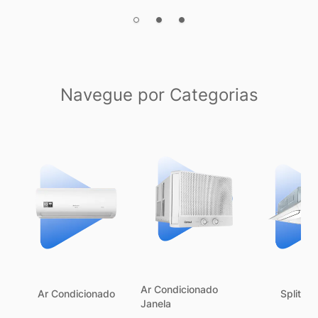
Navegue por Categorias
Ar Condicionado
Ar Condicionado
Split C
Janela